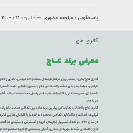
پاسخگویی و مراجعه حضوری: 9:00 الی14:00 و 16:00 تا 21:00
گالری عاج
معرفی برند
عــاج
گالری عاج یکی از معتبرترین مراجع عرضه‌ی محصولات لوکس، هنری و دکورا
طراحی، تولید و ارائه‌ی محصولات خاص دکوراسیون داخلی، طیف گسترده‌ای 
شمعدان، میز و صندلی، کتابخانه، قاب، کافی‌تیبل، مجسمه، استند، آباژور
می‌دهد.
گالری عاج با افتخار، نمایندگی برترین برندهای بین‌المللی صنعت دکوراس
کیفیت، اصالت و ماندگاری تمامی محصولات خود را با گارانتی طلایی گالر
در سال ۱۴۰۲، با هدف تسهیل تجربه‌ی خرید و گسترش دسترسی عل
عاج راه‌اندازی شد تا تجربه‌ای مدرن، آسان و مطمئن از خرید محصولات 