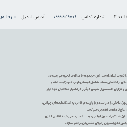
شماره تماس:
09991939009
آدرس ایمیل:
allery.ir
تیو در ایران است. این مجموعه با سال‌ها تجربه در زمینه‌ی
از کالاهای ممتاز شامل لوستر و آویز، دیوارکوب، آینه و
 و هزاران اکسسوری نفیس دیگر را در اختیار مخاطبان خود قرار
یون داخلی را داراست و با پایبندی کامل به استانداردهای جهانی،
ی عاج تا مقصد تضمین می‌کند.
اقه‌مندان به دکوراسیون لوکس، وب‌سایت رسمی خرید آنلاین گالری
لوکس دکوراسیون را برای مشتریان فراهم سازد.