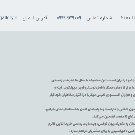
شماره تماس:
09991939009
آدرس ایمیل:
allery.ir
تیو در ایران است. این مجموعه با سال‌ها تجربه در زمینه‌ی
از کالاهای ممتاز شامل لوستر و آویز، دیوارکوب، آینه و
 و هزاران اکسسوری نفیس دیگر را در اختیار مخاطبان خود قرار
یون داخلی را داراست و با پایبندی کامل به استانداردهای جهانی،
ی عاج تا مقصد تضمین می‌کند.
اقه‌مندان به دکوراسیون لوکس، وب‌سایت رسمی خرید آنلاین گالری
لوکس دکوراسیون را برای مشتریان فراهم سازد.