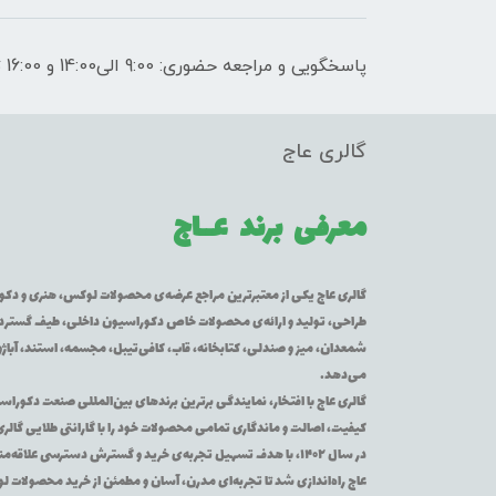
پاسخگویی و مراجعه حضوری: 9:00 الی14:00 و 16:00 تا 21:00
گالری عاج
معرفی برند
عــاج
گالری عاج یکی از معتبرترین مراجع عرضه‌ی محصولات لوکس، هنری و دکورا
طراحی، تولید و ارائه‌ی محصولات خاص دکوراسیون داخلی، طیف گسترده‌ای 
شمعدان، میز و صندلی، کتابخانه، قاب، کافی‌تیبل، مجسمه، استند، آباژور
می‌دهد.
گالری عاج با افتخار، نمایندگی برترین برندهای بین‌المللی صنعت دکوراس
کیفیت، اصالت و ماندگاری تمامی محصولات خود را با گارانتی طلایی گالر
در سال ۱۴۰۲، با هدف تسهیل تجربه‌ی خرید و گسترش دسترسی عل
عاج راه‌اندازی شد تا تجربه‌ای مدرن، آسان و مطمئن از خرید محصولات 