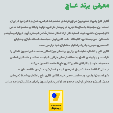
معرفی برند
عــاج
گالری عاج یکی از معتبرترین مراجع عرضه‌ی محصولات لوکس، هنری و دکوراتیو در ایران
است. این مجموعه با سال‌ها تجربه در زمینه‌ی طراحی، تولید و ارائه‌ی محصولات خاص
دکوراسیون داخلی، طیف گسترده‌ای از کالاهای ممتاز شامل لوستر و آویز، دیوارکوب، آینه و
شمعدان، میز و صندلی، کتابخانه، قاب، کافی‌تیبل، مجسمه، استند، آباژور و هزاران
اکسسوری نفیس دیگر را در اختیار مخاطبان خود قرار می‌دهد.
گالری عاج با افتخار، نمایندگی برترین برندهای بین‌المللی صنعت دکوراسیون داخلی را
داراست و با پایبندی کامل به استانداردهای جهانی، کیفیت، اصالت و ماندگاری تمامی
محصولات خود را با گارانتی طلایی گالری عاج تا مقصد تضمین می‌کند.
در سال ۱۴۰۲، با هدف تسهیل تجربه‌ی خرید و گسترش دسترسی علاقه‌مندان به
دکوراسیون لوکس، وب‌سایت رسمی خرید آنلاین گالری عاج راه‌اندازی شد تا تجربه‌ای
مدرن، آسان و مطمئن از خرید محصولات لوکس دکوراسیون را برای مشتریان فراهم سازد.