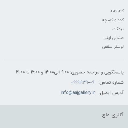
کتابخانه
کمد و کمدچه
نیمکت
صندلی اپنی
لوستر سقفی
پاسخگویی و مراجعه حضوری: 9:00 الی14:00 و 16:00 تا 21:00
شماره تماس:
09991939009
آدرس ایمیل:
info@aajgallery.ir
گالری عاج