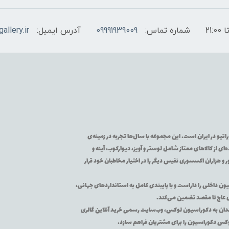
شماره تماس:
09991939009
آدرس ایمیل:
allery.ir
تیو در ایران است. این مجموعه با سال‌ها تجربه در زمینه‌ی
از کالاهای ممتاز شامل لوستر و آویز، دیوارکوب، آینه و
 و هزاران اکسسوری نفیس دیگر را در اختیار مخاطبان خود قرار
یون داخلی را داراست و با پایبندی کامل به استانداردهای جهانی،
ی عاج تا مقصد تضمین می‌کند.
اقه‌مندان به دکوراسیون لوکس، وب‌سایت رسمی خرید آنلاین گالری
لوکس دکوراسیون را برای مشتریان فراهم سازد.