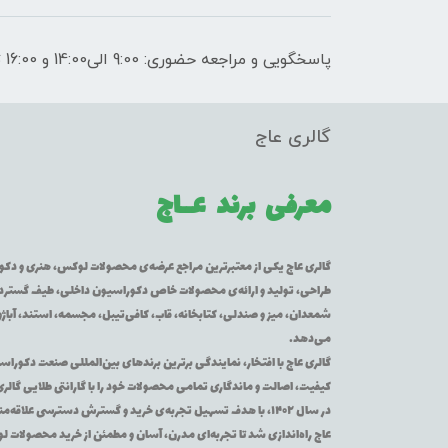
پاسخگویی و مراجعه حضوری: 9:00 الی14:00 و 16:00 تا 21:00
گالری عاج
معرفی برند
عــاج
گالری عاج یکی از معتبرترین مراجع عرضه‌ی محصولات لوکس، هنری و دکورا
طراحی، تولید و ارائه‌ی محصولات خاص دکوراسیون داخلی، طیف گسترده‌ای 
شمعدان، میز و صندلی، کتابخانه، قاب، کافی‌تیبل، مجسمه، استند، آباژور
می‌دهد.
گالری عاج با افتخار، نمایندگی برترین برندهای بین‌المللی صنعت دکوراس
کیفیت، اصالت و ماندگاری تمامی محصولات خود را با گارانتی طلایی گالر
در سال ۱۴۰۲، با هدف تسهیل تجربه‌ی خرید و گسترش دسترسی عل
عاج راه‌اندازی شد تا تجربه‌ای مدرن، آسان و مطمئن از خرید محصولات 