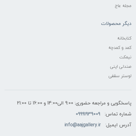
مجله عاج
دیگر محصولات
کتابخانه
کمد و کمدچه
نیمکت
صندلی اپنی
لوستر سقفی
پاسخگویی و مراجعه حضوری: 9:00 الی14:00 و 16:00 تا 21:00
شماره تماس:
09991939009
آدرس ایمیل:
info@aajgallery.ir