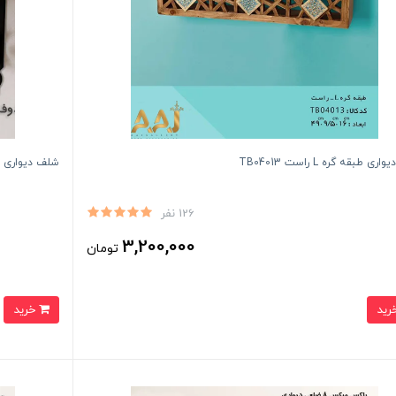
ی طبقه گره L راست TB04013
شلف دیواری دوفر 01
126 نفر
3,200,000
تومان
خرید