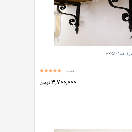
MXKO290
51 نفر
3,700,000
تومان