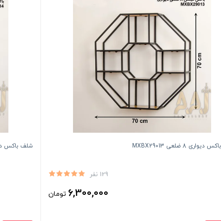
یواری 8 ضلعی MXBX29013
شلف باکس دی
129 نفر
6,300,000
تومان