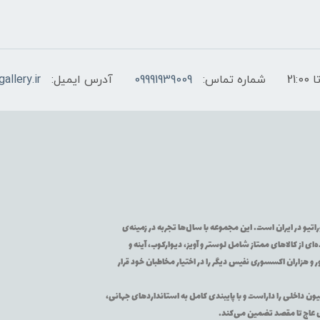
شماره تماس:
09991939009
آدرس ایمیل:
allery.ir
تیو در ایران است. این مجموعه با سال‌ها تجربه در زمینه‌ی
از کالاهای ممتاز شامل لوستر و آویز، دیوارکوب، آینه و
 و هزاران اکسسوری نفیس دیگر را در اختیار مخاطبان خود قرار
یون داخلی را داراست و با پایبندی کامل به استانداردهای جهانی،
ی عاج تا مقصد تضمین می‌کند.