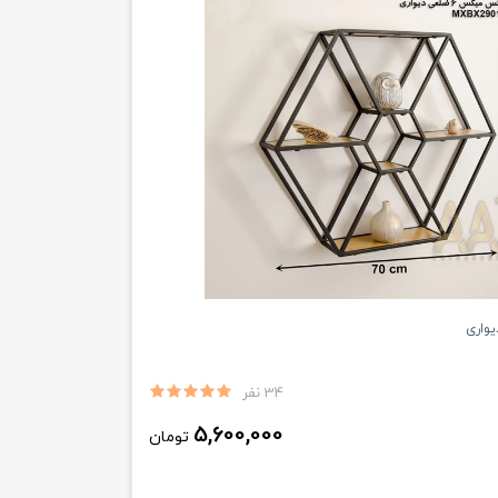
واری
34 نفر
5,600,000
تومان