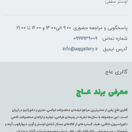
لوستر سقفی
پاسخگویی و مراجعه حضوری: 9:00 الی14:00 و 16:00 تا 21:00
شماره تماس:
09991939009
آدرس ایمیل:
info@aajgallery.ir
گالری عاج
معرفی برند
عــاج
گالری عاج یکی از معتبرترین مراجع عرضه‌ی محصولات لوکس، هنری و دکوراتیو در ایران
است. این مجموعه با سال‌ها تجربه در زمینه‌ی طراحی، تولید و ارائه‌ی محصولات خاص
دکوراسیون داخلی، طیف گسترده‌ای از کالاهای ممتاز شامل لوستر و آویز، دیوارکوب، آینه و
شمعدان، میز و صندلی، کتابخانه، قاب، کافی‌تیبل، مجسمه، استند، آباژور و هزاران