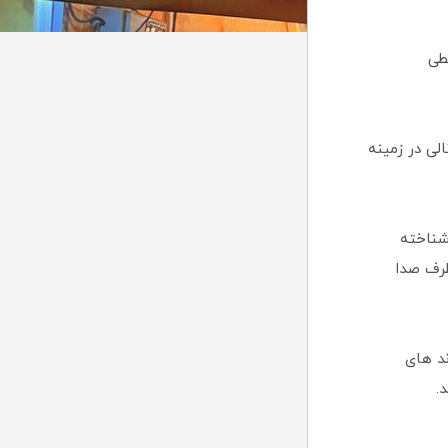
یطی
الی در زمینه
ناخته
رف صدا
ند های
.