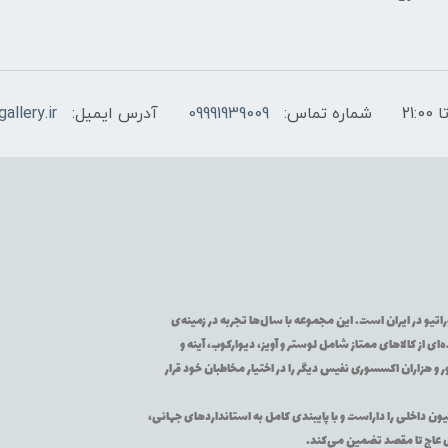
شماره تماس:
09991939009
آدرس ایمیل:
allery.ir
تیو در ایران است. این مجموعه با سال‌ها تجربه در زمینه‌ی
از کالاهای ممتاز شامل لوستر و آویز، دیوارکوب، آینه و
 و هزاران اکسسوری نفیس دیگر را در اختیار مخاطبان خود قرار
یون داخلی را داراست و با پایبندی کامل به استانداردهای جهانی،
ی عاج تا مقصد تضمین می‌کند.