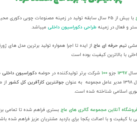
ج
با بیش از 25 سال سابقه تولید در زمینه مصنوعات چوبی دکوری مح
تر و فعال در زمینه
طراحی دکوراسیون داخلی
میباشد.
مشی
تیم حرفه ای عاج
از ایده تا اجرا همواره تولید برترین مدل های ژورن
خلی با بالاترین کیفیت بوده است
سال
1397
جزو
100
شرکت برتر تولیدکننده در حوضه
دکوراسیون داخلی
ش
 عنوان
جوانترین کارآفرین کل کشور
از ط
وری اسلامی شناخته شده است.
روشگاه آنلاین مجموعه گالری های عاج
بستری فراهم شده تا تمامی بر
جی با کیفیت و با اصالت یکجا برای بازدید مشتریان عزیز فراهم شده باشد