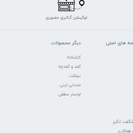
لوکیشن گـالـری حضوری
ه های اصلی
دیگر محصولات
کتابخانه
کمد و کمدچه
نیمکت
صندلی اپنی
لوستر سقفی
گفت انگیز
 همکاری