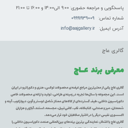
پاسخگویی و مراجعه حضوری: 9:00 الی14:00 و 16:00 تا 21:00
شماره تماس:
09991939009
آدرس ایمیل:
info@aajgallery.ir
گالری عاج
معرفی برند
عــاج
گالری عاج یکی از معتبرترین مراجع عرضه‌ی محصولات لوکس، هنری و دکوراتیو در ایران
است. این مجموعه با سال‌ها تجربه در زمینه‌ی طراحی، تولید و ارائه‌ی محصولات خاص
دکوراسیون داخلی، طیف گسترده‌ای از کالاهای ممتاز شامل لوستر و آویز، دیوارکوب، آینه و
شمعدان، میز و صندلی، کتابخانه، قاب، کافی‌تیبل، مجسمه، استند، آباژور و هزاران
اکسسوری نفیس دیگر را در اختیار مخاطبان خود قرار می‌دهد.
گالری عاج با افتخار، نمایندگی برترین برندهای بین‌المللی صنعت دکوراسیون داخلی را