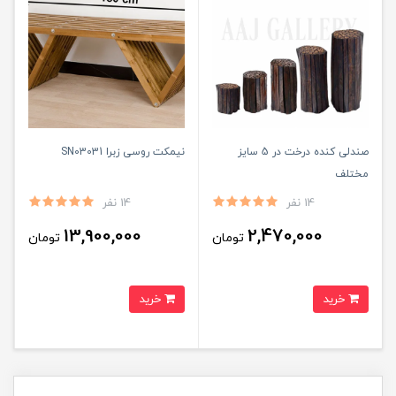
صندلی کنده درخت در 5 سایز
نیمکت روسی زبرا SN03031
مختلف
14 نفر
14 نفر
13,900,000
2,470,000
تومان
تومان
خرید
خرید