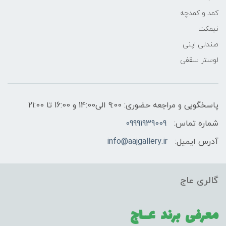
کمد و کمدچه
نیمکت
صندلی اپنی
لوستر سقفی
پاسخگویی و مراجعه حضوری: 9:00 الی14:00 و 16:00 تا 21:00
شماره تماس:
09991939009
آدرس ایمیل:
info@aajgallery.ir
گالری عاج
معرفی برند
عــاج