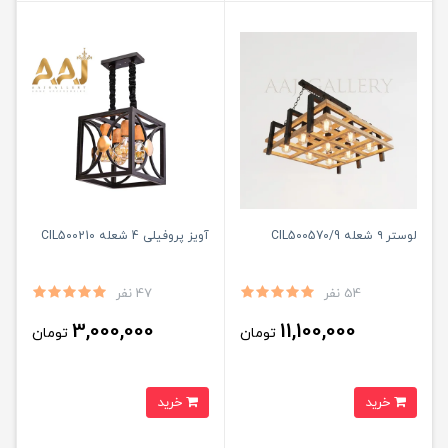
لوستر ۹ شعله CIL500570/9
آویز پروفیلی 4 شعله CIL500210
54 نفر
47 نفر
3,000,000
11,100,000
تومان
تومان
خرید
خرید