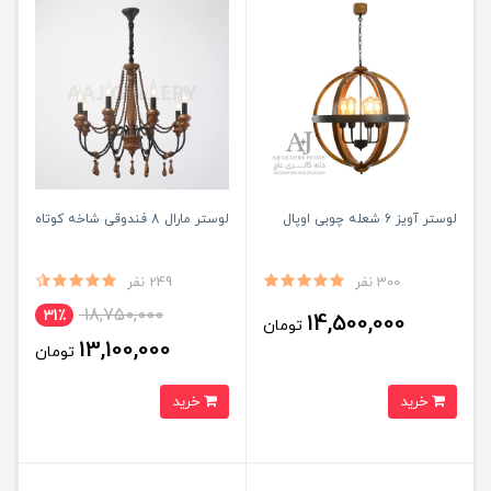
لوستر آویز 6 شعله چوبی اوپال
لوستر مارال 8 فندوقی شاخه کوتاه
300 نفر
249 نفر
18,750,000
31٪
14,500,000
تومان
13,100,000
تومان
خرید
خرید