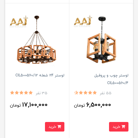
لوستر چوب و پروفیل
لوستر 24 شعله CIL500560/12
CIL500560/4
55 نفر
35 نفر
17,100,000
6,500,000
تومان
تومان
خرید
خرید