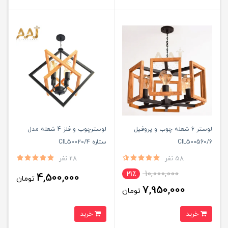
لوستر 6 شعله چوب و پروفیل
لوسترچوب و فلز 4 شعله مدل
CIL500560/6
ستاره CIL50020/4
58 نفر
28 نفر
10,000,000
21٪
4,500,000
تومان
7,950,000
تومان
خرید
خرید