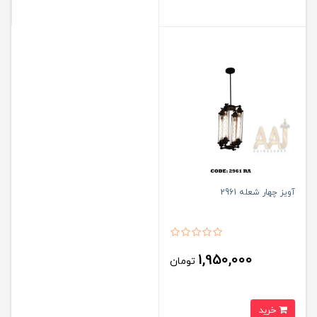
آویز چهار شعله 2961
1,950,000
تومان
خرید