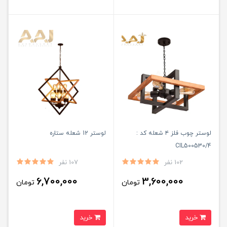
لوستر چوب فلز ۴ شعله کد :
لوستر 12 شعله ستاره
CIL500530/4
102 نفر
107 نفر
6,700,000
3,600,000
تومان
تومان
خرید
خرید