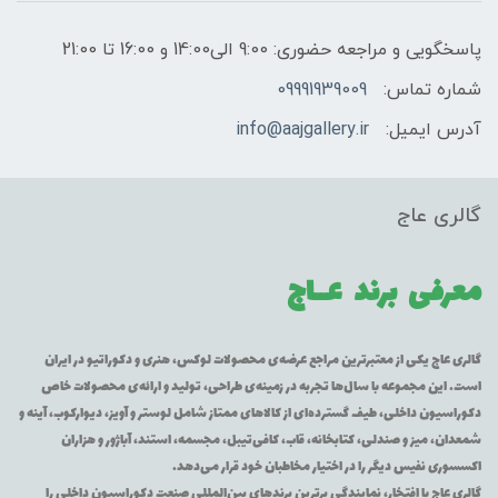
پاسخگویی و مراجعه حضوری: 9:00 الی14:00 و 16:00 تا 21:00
شماره تماس:
09991939009
آدرس ایمیل:
info@aajgallery.ir
گالری عاج
معرفی برند
عــاج
گالری عاج یکی از معتبرترین مراجع عرضه‌ی محصولات لوکس، هنری و دکوراتیو در ایران
است. این مجموعه با سال‌ها تجربه در زمینه‌ی طراحی، تولید و ارائه‌ی محصولات خاص
دکوراسیون داخلی، طیف گسترده‌ای از کالاهای ممتاز شامل لوستر و آویز، دیوارکوب، آینه و
شمعدان، میز و صندلی، کتابخانه، قاب، کافی‌تیبل، مجسمه، استند، آباژور و هزاران
اکسسوری نفیس دیگر را در اختیار مخاطبان خود قرار می‌دهد.
گالری عاج با افتخار، نمایندگی برترین برندهای بین‌المللی صنعت دکوراسیون داخلی را