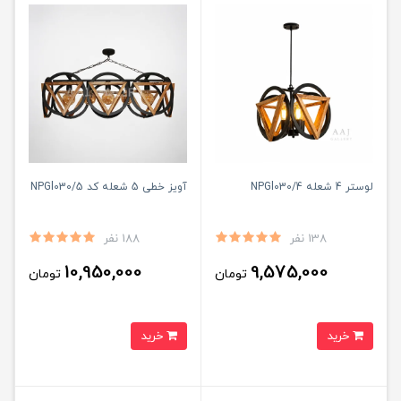
لوستر 4 شعله NPGl030/4
آویز خطی 5 شعله کد NPGl030/5
138 نفر
188 نفر
10,950,000
9,575,000
تومان
تومان
خرید
خرید