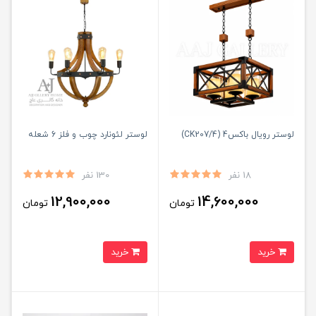
لوستر رویال باکس4 (CK207/4)
لوستر لئونارد چوب و فلز 6 شعله
18 نفر
130 نفر
12,900,000
14,600,000
تومان
تومان
خرید
خرید