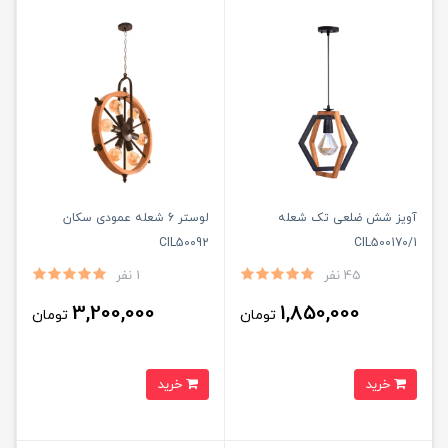
آویز شش ضلعی تک شعله
لوستر 6 شعله عمودی سکان
CIL50092
CIL500170/1
45 نفر
1 نفر
3,200,000
1,850,000
تومان
تومان
خرید
خرید