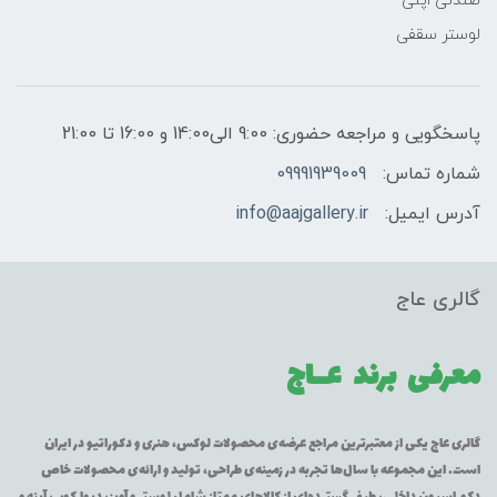
صندلی اپنی
لوستر سقفی
پاسخگویی و مراجعه حضوری: 9:00 الی14:00 و 16:00 تا 21:00
شماره تماس:
09991939009
آدرس ایمیل:
info@aajgallery.ir
گالری عاج
معرفی برند
عــاج
گالری عاج یکی از معتبرترین مراجع عرضه‌ی محصولات لوکس، هنری و دکوراتیو در ایران
است. این مجموعه با سال‌ها تجربه در زمینه‌ی طراحی، تولید و ارائه‌ی محصولات خاص
دکوراسیون داخلی، طیف گسترده‌ای از کالاهای ممتاز شامل لوستر و آویز، دیوارکوب، آینه و