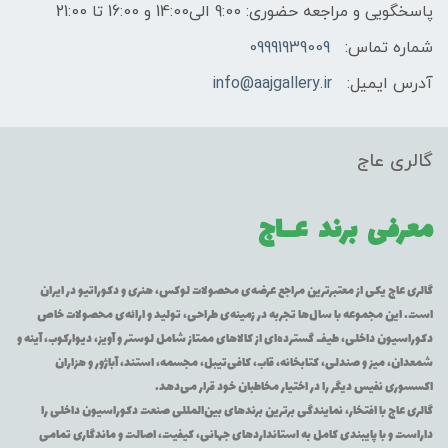
پاسخگویی و مراجعه حضوری: 9:00 الی14:00 و 16:00 تا 21:00
شماره تماس:
09991939009
آدرس ایمیل:
info@aajgallery.ir
گالری عاج
معرفی برند
عــاج
گالری عاج یکی از معتبرترین مراجع عرضه‌ی محصولات لوکس، هنری و دکوراتیو در ایران
است. این مجموعه با سال‌ها تجربه در زمینه‌ی طراحی، تولید و ارائه‌ی محصولات خاص
دکوراسیون داخلی، طیف گسترده‌ای از کالاهای ممتاز شامل لوستر و آویز، دیوارکوب، آینه و
شمعدان، میز و صندلی، کتابخانه، قاب، کافی‌تیبل، مجسمه، استند، آباژور و هزاران
اکسسوری نفیس دیگر را در اختیار مخاطبان خود قرار می‌دهد.
گالری عاج با افتخار، نمایندگی برترین برندهای بین‌المللی صنعت دکوراسیون داخلی را
داراست و با پایبندی کامل به استانداردهای جهانی، کیفیت، اصالت و ماندگاری تمامی