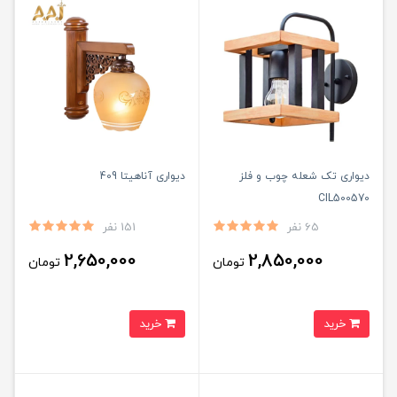
دیواری تک شعله چوب و فلز
دیواری آناهیتا 409
CIL500570
65 نفر
151 نفر
2,650,000
2,850,000
تومان
تومان
خرید
خرید