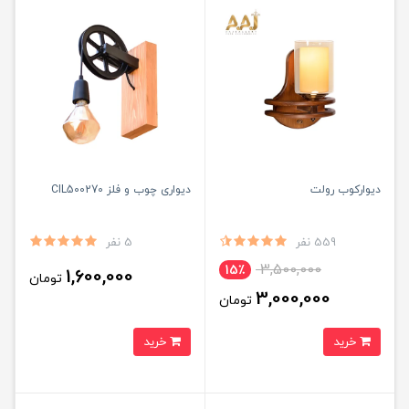
دیوارکوب رولت
دیواری چوب و فلز CIL500270
559 نفر
5 نفر
3,500,000
15٪
1,600,000
تومان
3,000,000
تومان
خرید
خرید