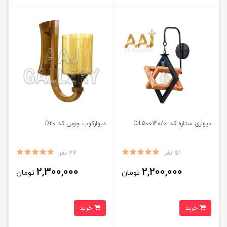
دیواری ستاره کد: CIL500140/0
دیوارکوب چوبی کد D20
51 نفر
27 نفر
2,300,000
2,200,000
تومان
تومان
خرید
خرید