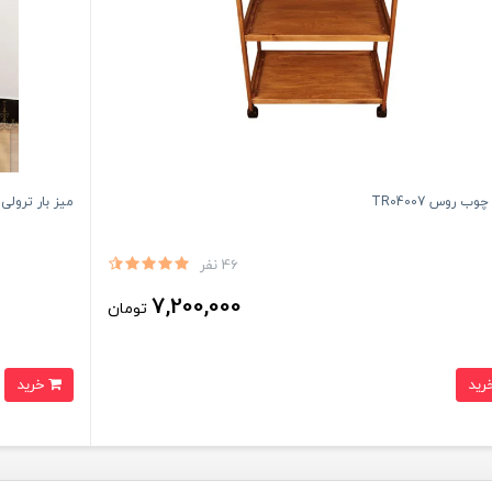
وب روس TR04007
میز بار ترولی سِرو 3
46 نفر
7,200,000
تومان
خرید