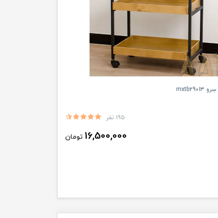
mxtb2901
195 نفر
16,500,000
تومان