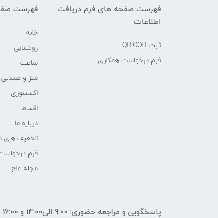
فهرست صفحه های فرم دریافت
فهرست صفح
اطلاعات
خانه
ثبت QR.COD
روشنایی
فرم درخواست همکاری
ساعت
میز و صندلی
اکسسوری
اقساط
درباره ما
تخفیف های ش
فرم درخواست
مجله عاج
پاسخگویی و مراجعه حضوری: 9:00 الی14:00 و 16:00 تا 21:00