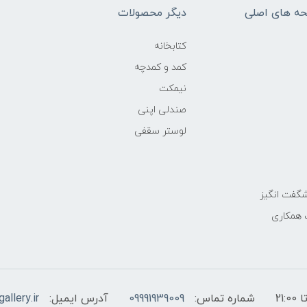
ه های اصلی
دیگر محصولات
کتابخانه
کمد و کمدچه
نیمکت
صندلی اپنی
لوستر سقفی
گفت انگیز
 همکاری
شماره تماس:
09991939009
آدرس ایمیل:
allery.ir