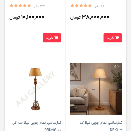
22 نفر
53 نفر
10,100,000
38,000,000
تومان
تومان
خرید
خرید
کنارسالنی تمام چوبی نیلا کد
کنارسالنی تمام چوبی نیلا سه گل
DRK613
کد DRK614