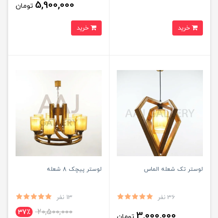
5,900,000
تومان
خرید
خرید
لوستر تک شعله الماس
لوستر پیچک 8 شعله
36 نفر
13 نفر
20,500,000
37٪
3,000,000
تومان