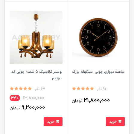
ساعت دیواری چوبی استکهلم بزرگ
لوستر کلاسیک 5 شعله چوبی کد
: 32/5
91 نفر
67 نفر
13,800,000
34٪
21,800,000
تومان
9,200,000
تومان
خرید
خرید