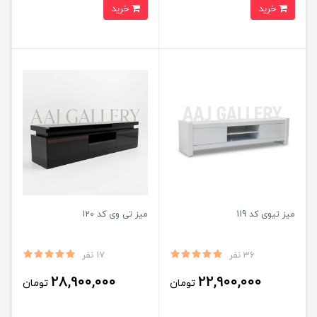
خرید
خرید
میز تیوی کد 119
میز تی وی کد 120
36 نفر
17 نفر
28,900,000
22,900,000
تومان
تومان