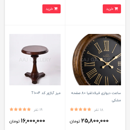
خرید
خرید
ساعت دیواری فیلادلفیا 80 صفحه
میز آباژور کد T1004
مشکی
18 نفر
19 نفر
16,000,000
25,800,000
تومان
تومان