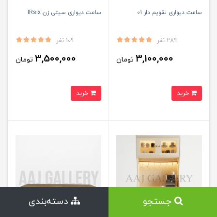
ساعت دیواری تقویم دار 01
ساعت دیواری سیتی زن IRsix
289 نفر
109 نفر
3,500,000
3,100,000
تومان
تومان
خرید
خرید
جستجو
دسته‌بندی