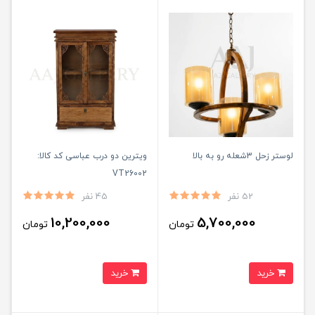
لوستر زحل 3شعله رو به بالا
ویترین دو درب عباسی کد کالا:
VT26002
52 نفر
45 نفر
10,200,000
5,700,000
تومان
تومان
خرید
خرید