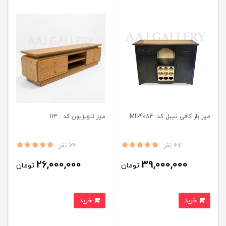
میز بار کافی تیبل کد :MI04084
میز تلویزیون کد : 113
67 نفر
76 نفر
26,000,000
39,000,000
تومان
تومان
خرید
خرید