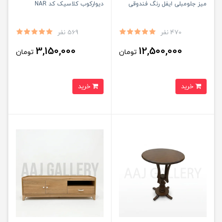
میز جلومبلی ایفل رنگ فندوقی
دیوارکوب کلاسیک کد NAR
470 نفر
569 نفر
3,150,000
12,500,000
تومان
تومان
خرید
خرید