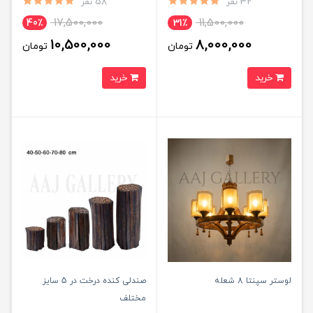
32 نفر
58 نفر
17,500,000
11,500,000
40٪
31٪
10,500,000
8,000,000
تومان
تومان
خرید
خرید
لوستر سپنتا 8 شعله
صندلی کنده درخت در 5 سایز
مختلف