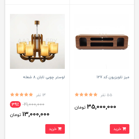
میز تلویزیون کد 127
لوستر چوبی تابان 8 شعله
55 نفر
14 نفر
21,000,000
39٪
35,000,000
تومان
13,000,000
تومان
خرید
خرید