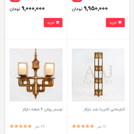
9,000,000
9,950,000
تومان
تومان
خرید
خرید
کنارسالنی کاترینا بلند دارکار
لوستر روژان 4 شعله دارکار
16 نفر
29 نفر