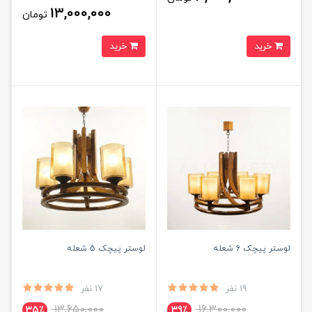
13,000,000
تومان
خرید
خرید
لوستر پیچک 6 شعله
لوستر پیچک 5 شعله
19 نفر
17 نفر
13,650,000
16,300,000
35٪
39٪