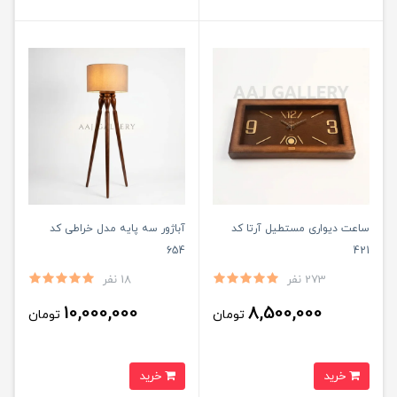
ساعت دیواری مستطیل آرتا کد
آباژور سه پایه مدل خراطی کد
654
421
273 نفر
18 نفر
10,000,000
8,500,000
تومان
تومان
خرید
خرید