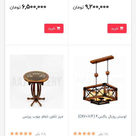
6,500,000
9,200,000
تومان
تومان
خرید
خرید
لوستر رویال باکس4 (CK207/4)
میز تلفن تمام چوب پرنس
18 نفر
28 نفر