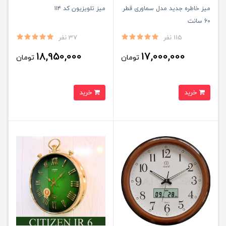
میز خاطره جدید مدل سماوری قطر
میز تلویزیون کد ۱۱۴
60 سانت
115 نفر
37 نفر
18,950,000
17,000,000
تومان
تومان
خرید
خرید