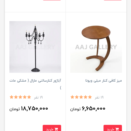
میز کافی کنار مبلی ویونا
آباژور کنارسالنی مارال ( مشکی مات
)
19 نفر
19 نفر
18,750,000
6,650,000
تومان
تومان
خرید
خرید