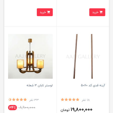
خرید
خرید
آینه قدی کد 5060
لوستر تابان 3 شعله
18 نفر
33 نفر
8,900,000
34٪
19,800,000
تومان