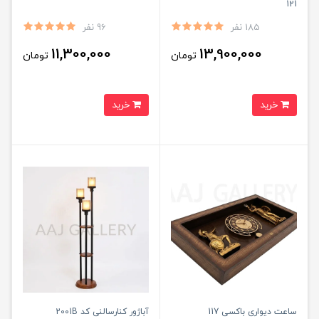
121
185 نفر
96 نفر
11,300,000
13,900,000
تومان
تومان
خرید
خرید
ساعت دیواری باکسی 117
آباژور کنارسالنی کد 2001B