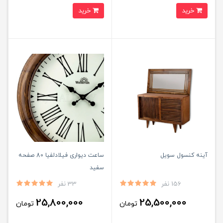
خرید
خرید
آینه کنسول سویل
ساعت دیواری فیلادلفیا 80 صفحه
سفید
156 نفر
33 نفر
25,800,000
25,500,000
تومان
تومان