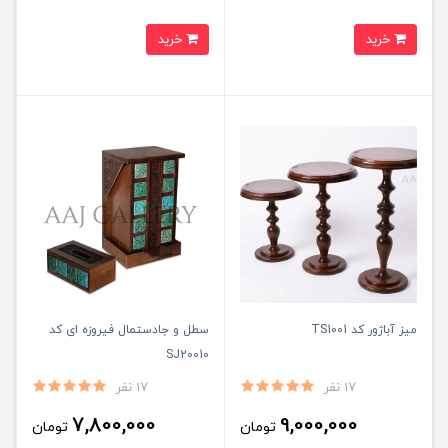
خرید
خرید
میز آباژور کد TS1001
سطل و جادستمال فیروزه ای کد
SJ20010
17 نفر
17 نفر
7,800,000
9,000,000
تومان
تومان