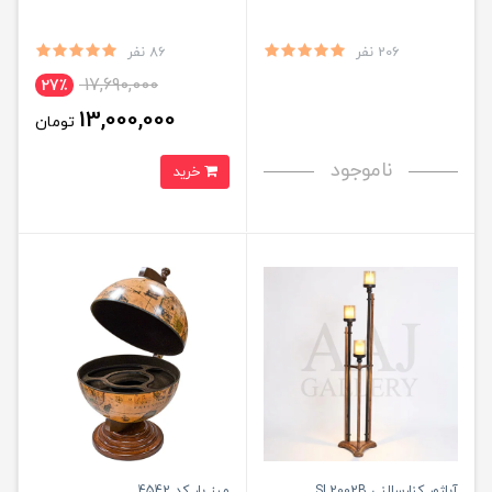
206 نفر
86 نفر
17,690,000
27٪
13,000,000
تومان
ناموجود
خرید
آباژور کنارسالنی SL2002B
میز بار کد 4542