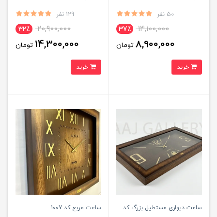
50 نفر
129 نفر
20,900,000
14,100,000
32٪
37٪
14,300,000
8,900,000
تومان
تومان
خرید
خرید
ساعت دیواری مستطیل بزرگ کد
ساعت مربع کد 1007