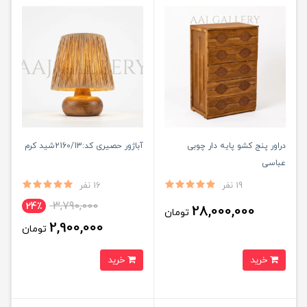
دراور پنج کشو پایه دار چوبی
آباژور حصیری کد:2160/13شید کرم
عباسی
19 نفر
16 نفر
3,790,000
24٪
28,000,000
تومان
2,900,000
تومان
خرید
خرید