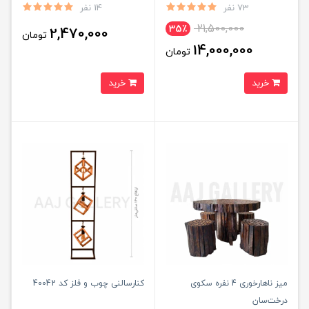
73 نفر
14 نفر
21,500,000
35٪
2,470,000
تومان
14,000,000
تومان
خرید
خرید
میز ناهارخوری 4 نفره سکوی
کنارسالنی چوب و فلز کد 40042
درخت‌سان