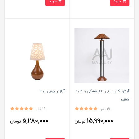
خرید
خرید
آباژور کنارسالنی تاج مشکی با شید
آباژور چوبی لیما
چوبی
19 نفر
19 نفر
5,280,000
15,990,000
تومان
تومان