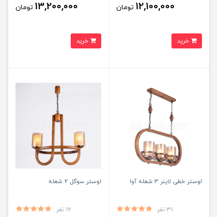
13,200,000
12,100,000
تومان
تومان
خرید
خرید
لوستر خطی لاینر 3 شعله آوا
لوستر سوگل 2 شعله
31 نفر
12 نفر