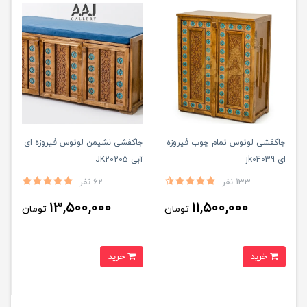
جاکفشی لوتوس تمام چوب فیروزه
جاکفشی نشیمن لوتوس فیروزه ای
ای jk04039
آبی JK20205
133 نفر
62 نفر
13,500,000
11,500,000
تومان
تومان
خرید
خرید