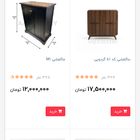
جاکفشی کد 81 گردویی
جاکفشی M1
327 نفر
328 نفر
12,000,000
17,500,000
تومان
تومان
خرید
خرید