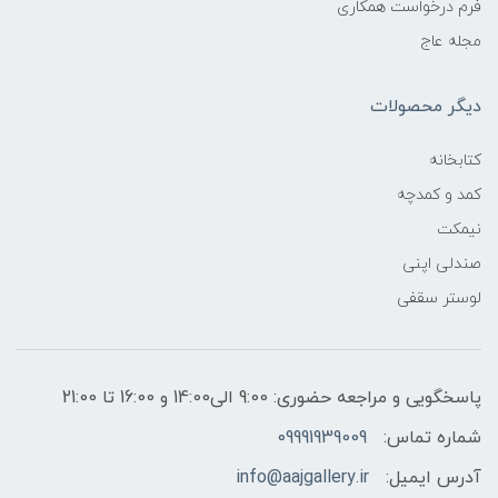
فرم درخواست همکاری
مجله عاج
دیگر محصولات
کتابخانه
کمد و کمدچه
نیمکت
صندلی اپنی
لوستر سقفی
پاسخگویی و مراجعه حضوری: 9:00 الی14:00 و 16:00 تا 21:00
شماره تماس:
09991939009
آدرس ایمیل:
info@aajgallery.ir