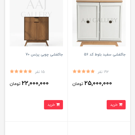
جاکفشی سفید بلوط کد 56
جاکفشی چوبی پرنس 70
192 نفر
15 نفر
22,000,000
25,000,000
تومان
تومان
خرید
خرید