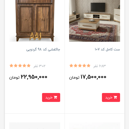
ست کامل کد 107
جاکفشی کد 98 گردویی
683 نفر
302 نفر
22,950,000
17,500,000
تومان
تومان
خرید
خرید