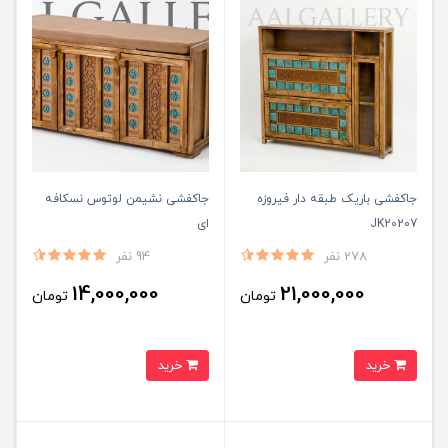
جاکفشی باریک طبقه‌ دار فیروزه
جاکفشی نشیمن لوتوس نسکافه
JK20207
ای
278 نفر
94 نفر
14,000,000
21,000,000
تومان
تومان
خرید
خرید