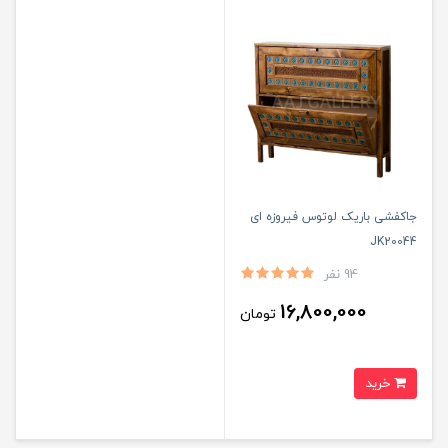
جاکفشی باریک لوتوس فیروزه ای
JK20044
94 نفر
16,800,000
تومان
خرید