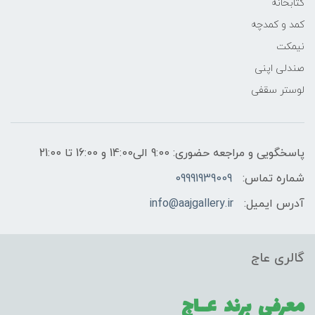
کتابخانه
کمد و کمدچه
نیمکت
صندلی اپنی
لوستر سقفی
پاسخگویی و مراجعه حضوری: 9:00 الی14:00 و 16:00 تا 21:00
شماره تماس:
09991939009
آدرس ایمیل:
info@aajgallery.ir
گالری عاج
معرفی برند
عــاج