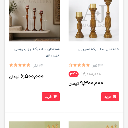
شمعدانی سه تیکه اسپیرال
شمعدان سه تیکه چوب روسی
AB21054
43 نفر
42 نفر
14,000,000
34٪
6,500,000
تومان
9,300,000
تومان
خرید
خرید