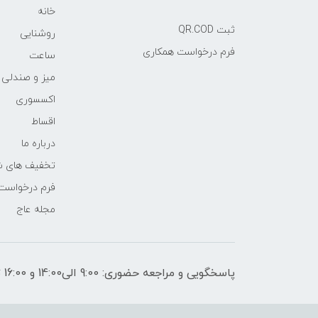
خانه
ثبت QR.COD
روشنایی
فرم درخواست همکاری
ساعت
میز و صندلی
اکسسوری
اقساط
درباره ما
تخفیف های ش
فرم درخواست
مجله عاج
پاسخگویی و مراجعه حضوری: 9:00 الی14:00 و 16:00 تا 21:00