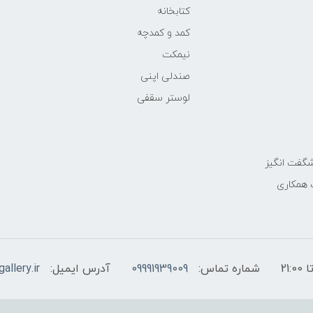
کتابخانه
کمد و کمدچه
نیمکت
صندلی اپنی
لوستر سقفی
گفت انگیز
 همکاری
شماره تماس:
09991939009
آدرس ایمیل:
allery.ir