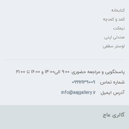
کتابخانه
کمد و کمدچه
نیمکت
صندلی اپنی
لوستر سقفی
پاسخگویی و مراجعه حضوری: 9:00 الی14:00 و 16:00 تا 21:00
شماره تماس:
09991939009
آدرس ایمیل:
info@aajgallery.ir
گالری عاج