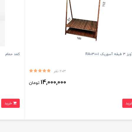
وریک RA03001
کمد حمام
203 نفر
14,000,000
تومان
خرید