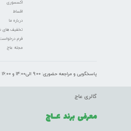
اکسسوری
اقساط
درباره ما
تخفیف های ش
فرم درخواست
مجله عاج
پاسخگویی و مراجعه حضوری: 9:00 الی14:00 و 16:00 تا 21:00
گالری عاج
معرفی برند
عــاج