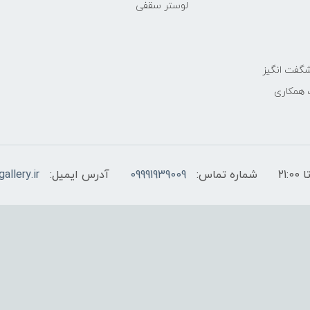
لوستر سقفی
گفت انگیز
 همکاری
شماره تماس:
09991939009
آدرس ایمیل:
allery.ir