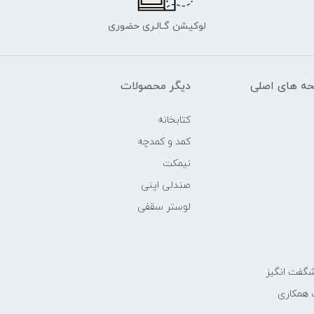
لوکیشن گـالـری حضوری
ه های اصلی
دیگر محصولات
کتابخانه
کمد و کمدچه
نیمکت
صندلی اپنی
لوستر سقفی
گفت انگیز
 همکاری