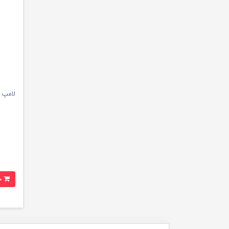
لامپ ا
خرید