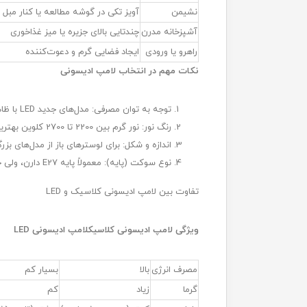
نشیمن
آویز تکی در گوشه مطالعه یا کنار مبل
آشپزخانه مدرن
چندتایی بالای جزیره یا میز غذاخوری
راهرو یا ورودی
ایجاد فضایی گرم و دعوت‌کننده
نکات مهم در انتخاب لامپ ادیسونی
توجه به توان مصرفی: مدل‌های جدید LED با ظاهر ادیسونی، کم‌مصرف‌تر هستن
رنگ نور: نور گرم بین 2200 تا 2700 کلوین بهترین گزینه‌ست
اندازه و شکل: برای لوسترهای باز از مدل‌های بز
نوع سوکت (پایه): معمولاً پایه E27 دارن، ولی حتماً قبل از خرید چک کن
تفاوت بین لامپ ادیسونی کلاسیک و LED
ویژگی لامپ ادیسونی کلاسیکلامپ ادیسونی LED
مصرف انرژی
بالا
بسیار کم
گرما
زیاد
کم