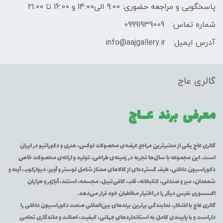
پاسخگویی و مراجعه حضوری: 9:00 الی14:00 و 16:00 تا 21:00
شماره تماس:
09991939009
آدرس ایمیل:
info@aajgallery.ir
گالری عاج
معرفی برند
عــاج
گالری عاج یکی از معتبرترین مراجع عرضه‌ی محصولات لوکس، هنری و دکوراتیو در ایران
است. این مجموعه با سال‌ها تجربه در زمینه‌ی طراحی، تولید و ارائه‌ی محصولات خاص
دکوراسیون داخلی، طیف گسترده‌ای از کالاهای ممتاز شامل لوستر و آویز، دیوارکوب، آینه و
شمعدان، میز و صندلی، کتابخانه، قاب، کافی‌تیبل، مجسمه، استند، آباژور و هزاران
اکسسوری نفیس دیگر را در اختیار مخاطبان خود قرار می‌دهد.
گالری عاج با افتخار، نمایندگی برترین برندهای بین‌المللی صنعت دکوراسیون داخلی را
داراست و با پایبندی کامل به استانداردهای جهانی، کیفیت، اصالت و ماندگاری تمامی