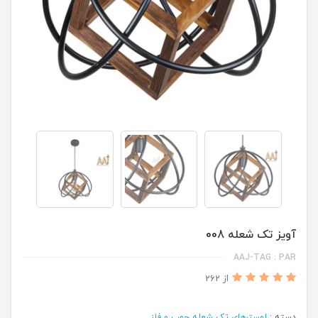
آویز تک شعله 008
AAJ-TAG : PAR
از 262
دسته :
لوسترهای تک شعله چوب و فلز