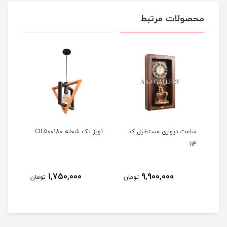
محصولات مرتبط
ساعت دیواری مستطیل کد
آویز تک شعله CIL500180
آویز ت
114
1,750,000
9,900,000
مان
تومان
تومان