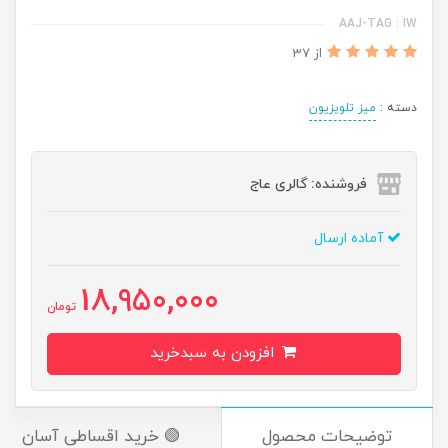
AAJ-TAG : IW
از 37
دسته :
میز تلویزیون
فروشنده: گالری عاج
آماده ارسال
18,950,000
تومان
افزودن به سبدخرید
توضیحات محصول
🟢 خرید اقساطی آسان