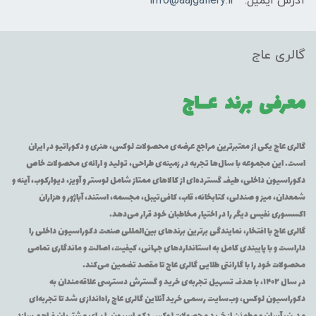
آدرس ایمیل:
info@aajgallery.ir
گالری عاج
معرفی برند
عــاج
گالری عاج یکی از معتبرترین مراجع عرضه‌ی محصولات لوکس، هنری و دکوراتیو در ایران
است. این مجموعه با سال‌ها تجربه در زمینه‌ی طراحی، تولید و ارائه‌ی محصولات خاص
دکوراسیون داخلی، طیف گسترده‌ای از کالاهای ممتاز شامل لوستر و آویز، دیوارکوب، آینه و
شمعدان، میز و صندلی، کتابخانه، قاب، کافی‌تیبل، مجسمه، استند، آباژور و هزاران
اکسسوری نفیس دیگر را در اختیار مخاطبان خود قرار می‌دهد.
گالری عاج با افتخار، نمایندگی برترین برندهای بین‌المللی صنعت دکوراسیون داخلی را
داراست و با پایبندی کامل به استانداردهای جهانی، کیفیت، اصالت و ماندگاری تمامی
محصولات خود را با گارانتی طلایی گالری عاج تا مقصد تضمین می‌کند.
در سال ۱۴۰۲، با هدف تسهیل تجربه‌ی خرید و گسترش دسترسی علاقه‌مندان به
دکوراسیون لوکس، وب‌سایت رسمی خرید آنلاین گالری عاج راه‌اندازی شد تا تجربه‌ای