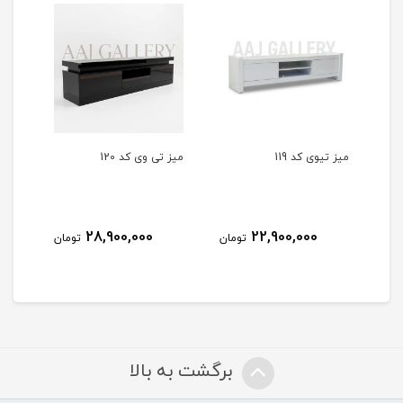
میز تیوی کد 119
میز تی وی کد 120
میز ت
28,900,000
22,900,000
مان
تومان
تومان
برگشت به بالا