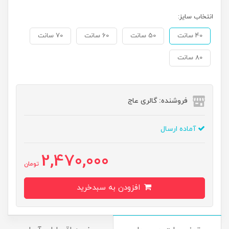
انتخاب سایز:
40 سانت
50 سانت
60 سانت
70 سانت
80 سانت
فروشنده: گالری عاج
آماده ارسال
2,470,000
تومان
افزودن به سبدخرید