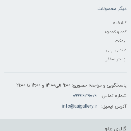
دیگر محصولات
کتابخانه
کمد و کمدچه
نیمکت
صندلی اپنی
لوستر سقفی
پاسخگویی و مراجعه حضوری: 9:00 الی14:00 و 16:00 تا 21:00
شماره تماس:
09991939009
آدرس ایمیل:
info@aajgallery.ir
گالری عاج