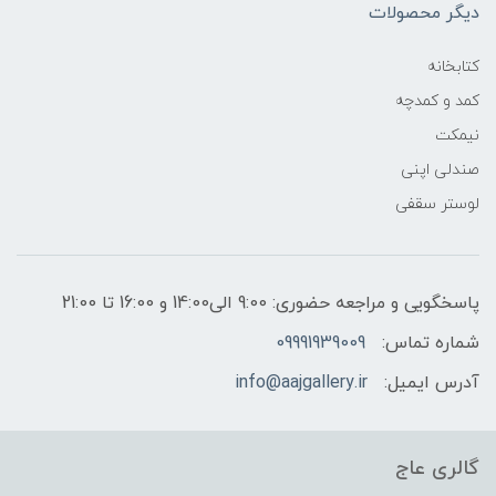
دیگر محصولات
کتابخانه
کمد و کمدچه
نیمکت
صندلی اپنی
لوستر سقفی
پاسخگویی و مراجعه حضوری: 9:00 الی14:00 و 16:00 تا 21:00
شماره تماس:
09991939009
آدرس ایمیل:
info@aajgallery.ir
گالری عاج