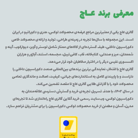
معرفی برند
عــاج
گالری عاج یکی از معتبرترین مراجع عرضه‌ی محصولات لوکس، هنری و دکوراتیو در ایران
است. این مجموعه با سال‌ها تجربه در زمینه‌ی طراحی، تولید و ارائه‌ی محصولات خاص
دکوراسیون داخلی، طیف گسترده‌ای از کالاهای ممتاز شامل لوستر و آویز، دیوارکوب، آینه و
شمعدان، میز و صندلی، کتابخانه، قاب، کافی‌تیبل، مجسمه، استند، آباژور و هزاران
اکسسوری نفیس دیگر را در اختیار مخاطبان خود قرار می‌دهد.
گالری عاج با افتخار، نمایندگی برترین برندهای بین‌المللی صنعت دکوراسیون داخلی را
داراست و با پایبندی کامل به استانداردهای جهانی، کیفیت، اصالت و ماندگاری تمامی
محصولات خود را با گارانتی طلایی گالری عاج تا مقصد تضمین می‌کند.
در سال ۱۴۰۲، با هدف تسهیل تجربه‌ی خرید و گسترش دسترسی علاقه‌مندان به
دکوراسیون لوکس، وب‌سایت رسمی خرید آنلاین گالری عاج راه‌اندازی شد تا تجربه‌ای
مدرن، آسان و مطمئن از خرید محصولات لوکس دکوراسیون را برای مشتریان فراهم سازد.