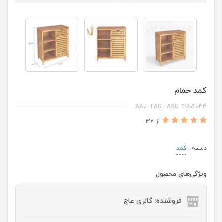
کمد حمام
AAJ-TAG : ASU TB04033
از 36
دسته :
کمد
ویژگی‌های محصول
فروشنده: گالری عاج