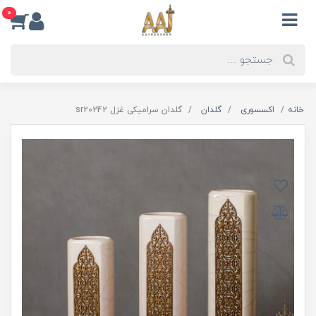
0
خانه
اکسسوری
گلدان
گلدان سرامیکی غزل sr20242