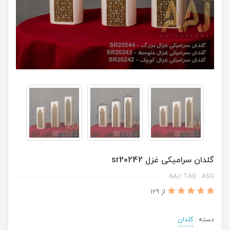
گلدان سرامیکی غزل sr20242
AAJ-TAG : ASU
از 129
دسته :
گلدان