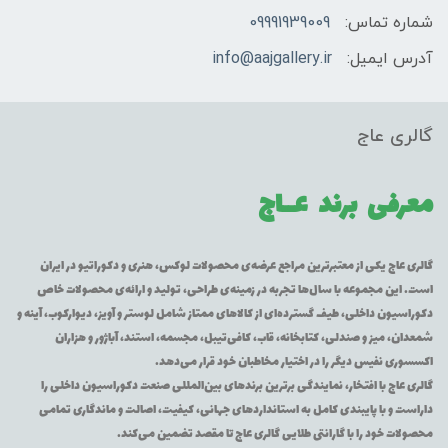
شماره تماس:
09991939009
آدرس ایمیل:
info@aajgallery.ir
گالری عاج
معرفی برند
عــاج
گالری عاج یکی از معتبرترین مراجع عرضه‌ی محصولات لوکس، هنری و دکوراتیو در ایران
است. این مجموعه با سال‌ها تجربه در زمینه‌ی طراحی، تولید و ارائه‌ی محصولات خاص
دکوراسیون داخلی، طیف گسترده‌ای از کالاهای ممتاز شامل لوستر و آویز، دیوارکوب، آینه و
شمعدان، میز و صندلی، کتابخانه، قاب، کافی‌تیبل، مجسمه، استند، آباژور و هزاران
اکسسوری نفیس دیگر را در اختیار مخاطبان خود قرار می‌دهد.
گالری عاج با افتخار، نمایندگی برترین برندهای بین‌المللی صنعت دکوراسیون داخلی را
داراست و با پایبندی کامل به استانداردهای جهانی، کیفیت، اصالت و ماندگاری تمامی
محصولات خود را با گارانتی طلایی گالری عاج تا مقصد تضمین می‌کند.