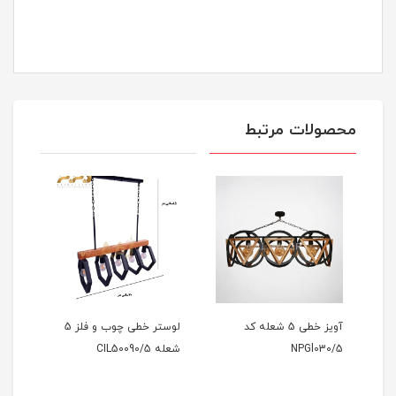
محصولات مرتبط
له
آویز خطی 5 شعله کد
لوستر خطی چوب و فلز 5
NPGl030/5
شعله CIL50090/5
00/4