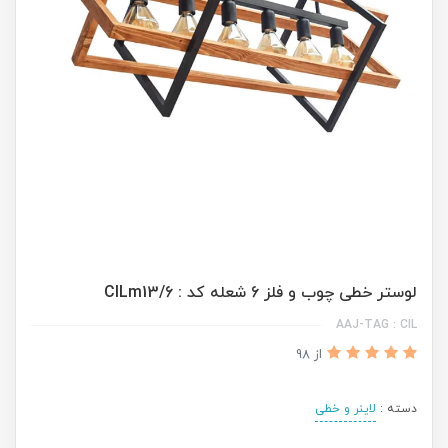
لوستر خطی چوب و فلز 6 شعله کد : CILm13/6
AAJ-TAG : CIL
از 98
دسته :
لاینر و خطی