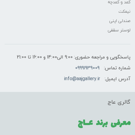
کمد و کمدچه
نیمکت
صندلی اپنی
لوستر سقفی
پاسخگویی و مراجعه حضوری: 9:00 الی14:00 و 16:00 تا 21:00
شماره تماس:
09991939009
آدرس ایمیل:
info@aajgallery.ir
گالری عاج
معرفی برند
عــاج