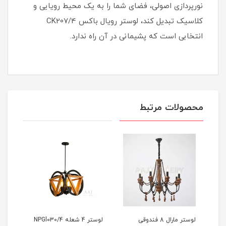
نورپردازی اصولی، فضای شما را به یک محیط رویایی و
کلاسیک تبدیل کند، لوستر رویال باکس CK207/4
انتخابی است که پشیمانی در آن راه ندارد.
محصولات مرتبط
بی
لوستر مارال 8 فندوقی
لوستر 4 شعله NPGl030/4