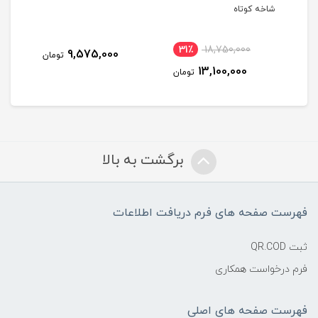
شاخه کوتاه
30/5
31٪
18,750,000
9,575,000
مان
تومان
13,100,000
تومان
برگشت به بالا
فهرست صفحه های فرم دریافت اطلاعات
ثبت QR.COD
فرم درخواست همکاری
فهرست صفحه های اصلی