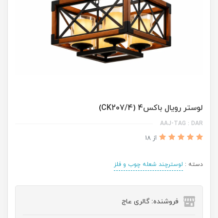
لوستر رویال باکس4 (CK207/4)
AAJ-TAG : DAR
از 18
دسته :
لوسترچند شعله چوب و فلز
فروشنده: گالری عاج