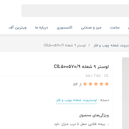
ساعت
میز و صندلی
اکسسوری
درباره ما
ویترین آف
رچند شعله چوب و فلز
لوستر ۹ شعله CIL500570/9
لوستر ۹ شعله CIL500570/9
AAJ-TAG : CIL
از 54
دسته :
لوسترچند شعله چوب و فلز
ویژگی‌های محصول
بیمه طلایی حمل تا درب منزل: دارد