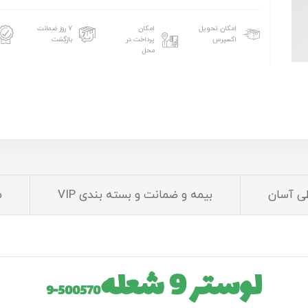
امکان تحویل
امکان
۷ روز ضمانت
اکسپرس
پرداخت در
بازگشت
محل
ی آسان
بیمه و ضمانت و بسته بندی VIP
م
لوستر 9 شعله
500570-9