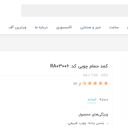
ساعت
میز و صندلی
اکسسوری
درباره ما
ویترین آف
کمد حمام چوبی کد: RA03006
AAJ-TAG : ASU
از 112
دسته :
استند
ویژگی‌های محصول
جنس بدنه: چوب طبیعی