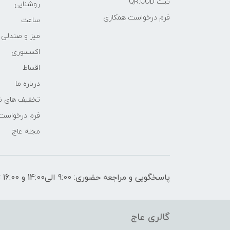
ثبت QR.COD
روشنایی
فرم درخواست همکاری
ساعت
میز و صندلی
اکسسوری
اقساط
درباره ما
تخفیف های ش
فرم درخواست
مجله عاج
پاسخگویی و مراجعه حضوری: 9:00 الی14:00 و 16:00 تا 21:00
گالری عاج