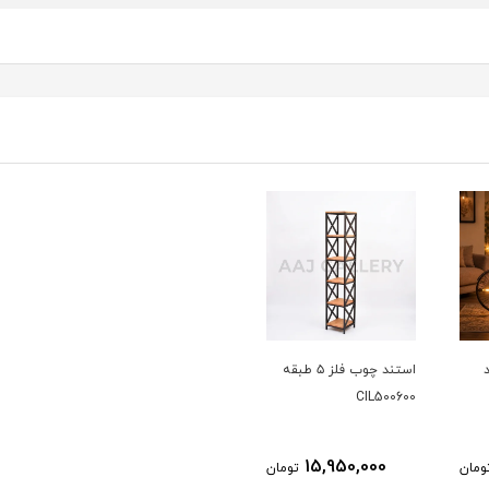
استند چوب فلز ۵ طبقه
CIL500600
15,950,000
ومان
تومان