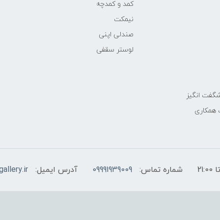
کمد و کمدچه
نیمکت
صندلی اپنی
لوستر سقفی
گفت انگیز
 همکاری
شماره تماس:
09991939009
آدرس ایمیل:
allery.ir