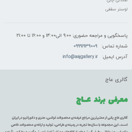
صندلی اپنی
لوستر سقفی
پاسخگویی و مراجعه حضوری: 9:00 الی14:00 و 16:00 تا 21:00
شماره تماس:
09991939009
آدرس ایمیل:
info@aajgallery.ir
گالری عاج
معرفی برند
عــاج
گالری عاج یکی از معتبرترین مراجع عرضه‌ی محصولات لوکس، هنری و دکوراتیو در ایران
است. این مجموعه با سال‌ها تجربه در زمینه‌ی طراحی، تولید و ارائه‌ی محصولات خاص
دکوراسیون داخلی، طیف گسترده‌ای از کالاهای ممتاز شامل لوستر و آویز، دیوارکوب، آینه و