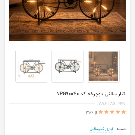
کنار سالنی دوچرخه کد NPG90040
AAJ-TAG : NPG
از 386
دسته :
آباژور کنارسالنی