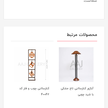
شماست.
محصولات مرتبط
آباژور کنارسالنی تاج مشکی
کنارسالنی چوب و فلز کد
کنار
با شید چوبی
40042
613