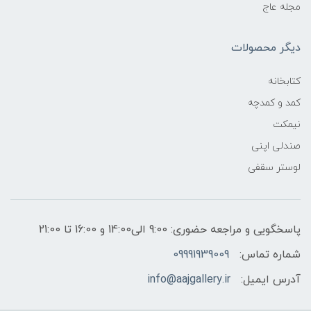
مجله عاج
دیگر محصولات
کتابخانه
کمد و کمدچه
نیمکت
صندلی اپنی
لوستر سقفی
پاسخگویی و مراجعه حضوری: 9:00 الی14:00 و 16:00 تا 21:00
شماره تماس:
09991939009
آدرس ایمیل:
info@aajgallery.ir