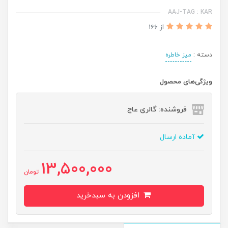
AAJ-TAG : KAR
از 166
دسته :
میز خاطره
ویژگی‌های محصول
فروشنده: گالری عاج
آماده ارسال
13,500,000
تومان
افزودن به سبدخرید