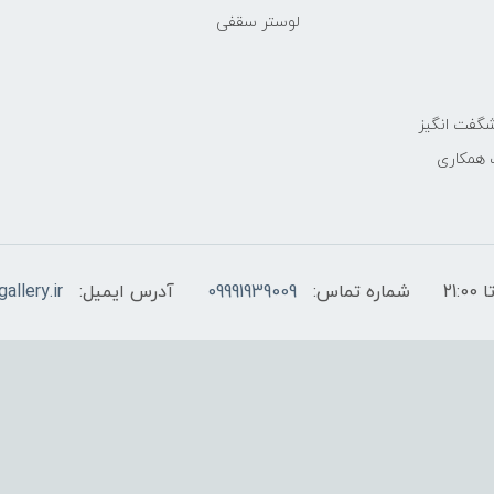
لوستر سقفی
گفت انگیز
 همکاری
شماره تماس:
09991939009
آدرس ایمیل:
allery.ir