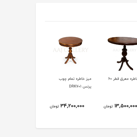
میز خاطره معرق قطر 60
میز خاطره تمام چوب
پرنس DRK701
34,200,000
13,500,00
تومان
تومان