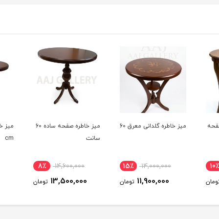
فحه
میز خاطره گلدانی معرق 60
میز خاطره صفحه ساده 60
سانت
cm
8٪
14,600,000
15٪
14,000,000
10٪
0
13,500,000
11,900,000
ومان
تومان
تومان