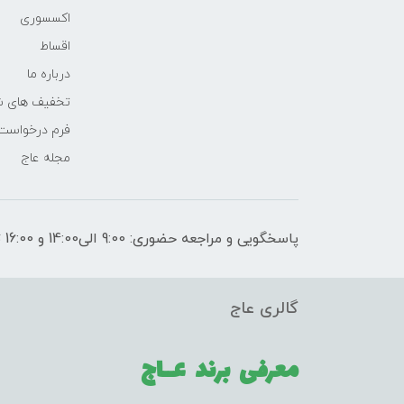
اکسسوری
اقساط
درباره ما
تخفیف های ش
فرم درخواست
مجله عاج
پاسخگویی و مراجعه حضوری: 9:00 الی14:00 و 16:00 تا 21:00
گالری عاج
معرفی برند
عــاج