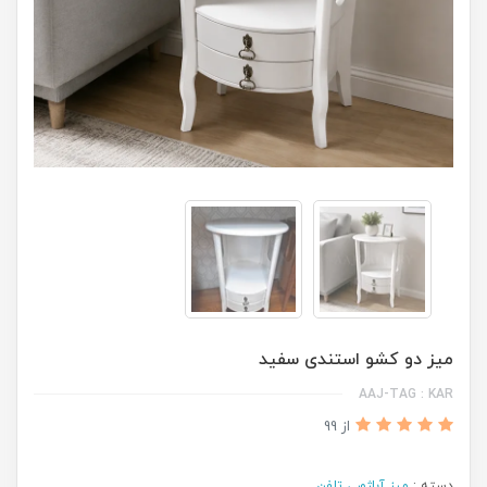
میز دو کشو استندی سفید
AAJ-TAG : KAR
از 99
دسته :
میز آباژور ، تلفن