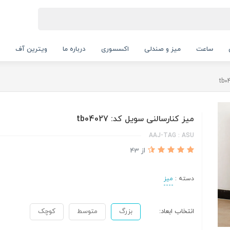
ساعت
میز و صندلی
اکسسوری
درباره ما
ویترین آف
میز کنارسالنی سویل کد: tb04027
AAJ-TAG : ASU
از 43
دسته :
میز
انتخاب ابعاد:
بزرگ
متوسط
کوچک