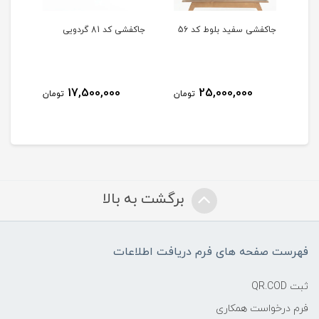
جاکفشی سفید بلوط کد 56
جاکفشی کد 81 گردویی
جاکف
17,500,000
25,000,000
مان
تومان
تومان
برگشت به بالا
فهرست صفحه های فرم دریافت اطلاعات
ثبت QR.COD
فرم درخواست همکاری