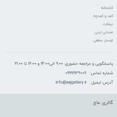
کتابخانه
کمد و کمدچه
نیمکت
صندلی اپنی
لوستر سقفی
پاسخگویی و مراجعه حضوری: 9:00 الی14:00 و 16:00 تا 21:00
شماره تماس:
09991939009
آدرس ایمیل:
info@aajgallery.ir
گالری عاج