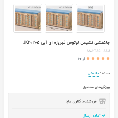
جاکفشی نشیمن لوتوس فیروزه ای آبی JK20205
AAJ-TAG : ASU
از 62
دسته :
جاکفشی
ویژگی‌های محصول
فروشنده: گالری عاج
آماده ارسال