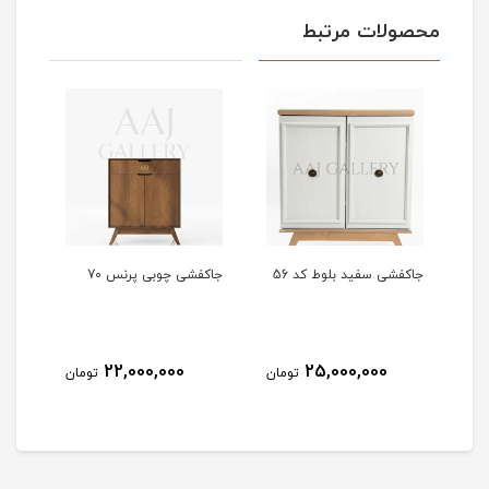
محصولات مرتبط
جاکفشی سفید بلوط کد 56
جاکفشی چوبی پرنس 70
جاکفشی
22,000,000
25,000,000
مان
تومان
تومان