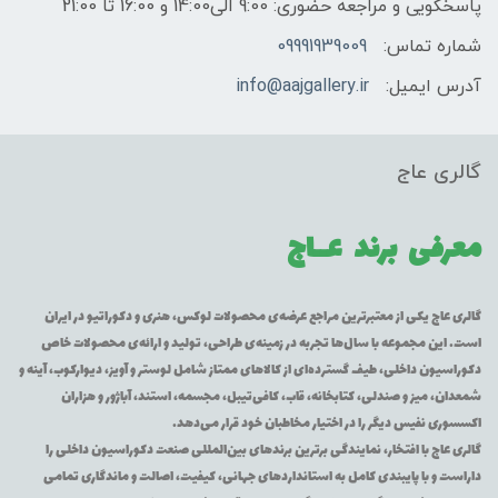
پاسخگویی و مراجعه حضوری: 9:00 الی14:00 و 16:00 تا 21:00
شماره تماس:
09991939009
آدرس ایمیل:
info@aajgallery.ir
گالری عاج
معرفی برند
عــاج
گالری عاج یکی از معتبرترین مراجع عرضه‌ی محصولات لوکس، هنری و دکوراتیو در ایران
است. این مجموعه با سال‌ها تجربه در زمینه‌ی طراحی، تولید و ارائه‌ی محصولات خاص
دکوراسیون داخلی، طیف گسترده‌ای از کالاهای ممتاز شامل لوستر و آویز، دیوارکوب، آینه و
شمعدان، میز و صندلی، کتابخانه، قاب، کافی‌تیبل، مجسمه، استند، آباژور و هزاران
اکسسوری نفیس دیگر را در اختیار مخاطبان خود قرار می‌دهد.
گالری عاج با افتخار، نمایندگی برترین برندهای بین‌المللی صنعت دکوراسیون داخلی را
داراست و با پایبندی کامل به استانداردهای جهانی، کیفیت، اصالت و ماندگاری تمامی