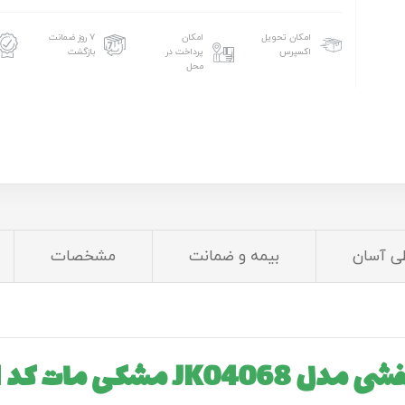
امکان تحویل
امکان
۷ روز ضمانت
اکسپرس
پرداخت در
بازگشت
محل
ی آسان
بیمه و ضمانت
مشخصات
ل JK04068 مشکی مات کد M1