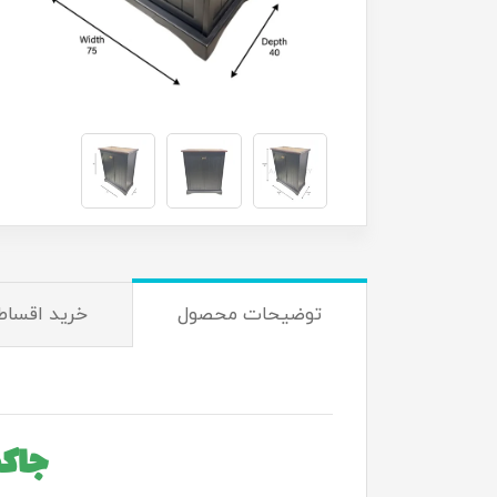
توضیحات محصول
خرید اقساط
جاکفشی مد