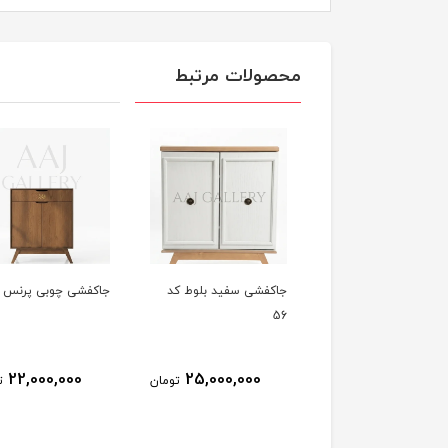
محصولات مرتبط
ی کد 98 گردویی
جاکفشی سفید بلوط کد
جاکفشی چوبی پرنس 70
56
22,000,000
25,000,000
22,950,000
تومان
تومان
ت