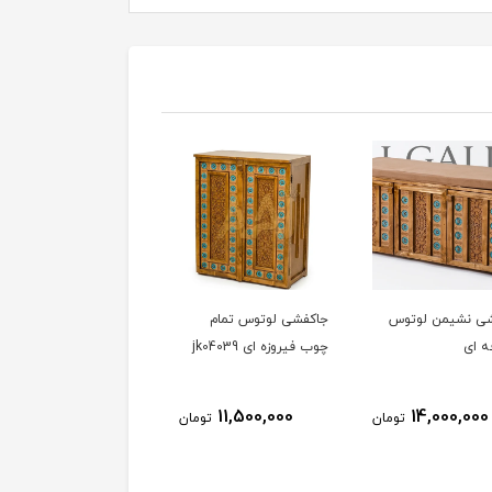
ی نشیمن لوتوس
جاکفشی لوتوس تمام
جاکفشی نشیمن لوتوس
ه ای
چوب فیروزه ای jk04039
فیروزه ای آبی JK20205
13,500,000
11,500,000
14,000,000
تومان
تومان
توم