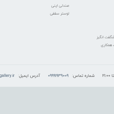
صندلی اپنی
لوستر سقفی
گفت انگیز
 همکاری
شماره تماس:
09991939009
آدرس ایمیل:
allery.ir