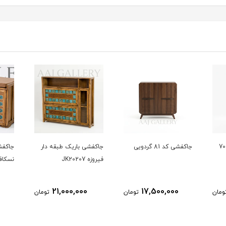
جاکفشی کد 81 گردویی
جاکفشی باریک طبقه‌ دار
جاکفش
فیروزه JK20207
نسکاف
21,000,000
17,500,000
ومان
تومان
تومان