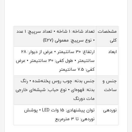
مشخصات
تعداد شاخه: 1 شاخه • تعداد سرپیچ: 1 عدد
کلی
• نوع سرپیچ: معمولی (E27)
ابعاد
ارتفاع: 30 سانتیمتر • عرض از دیوار: 28
سانتیمتر • طول کفی: 30 سانتیمتر • عرض
کفی: 7.5 سانتیمتر
جنس و
جنس بدنه: چوب روس پخته‌شده • رنگ
ساخت
بدنه: قهوه‌ای • نوع حباب: شیشه‌ای خارجی
مات دورنگ
نوردهی
توان پیشنهادی: 15 وات LED • پوشش
نوردهی: تا 3 مترمربع