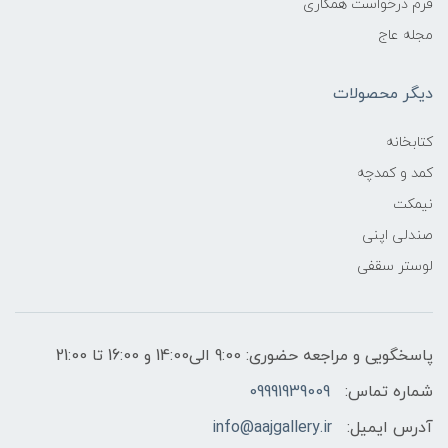
فرم درخواست همکاری
مجله عاج
دیگر محصولات
کتابخانه
کمد و کمدچه
نیمکت
صندلی اپنی
لوستر سقفی
پاسخگویی و مراجعه حضوری: 9:00 الی14:00 و 16:00 تا 21:00
شماره تماس:
09991939009
آدرس ایمیل:
info@aajgallery.ir