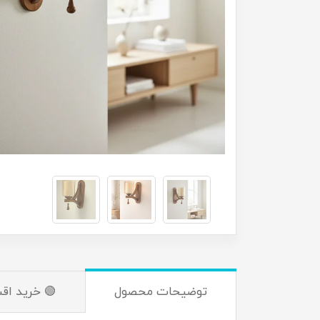
توضیحات محصول
🟢 خرید اق