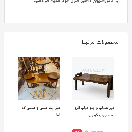
به دکوراسیون داخلی منزل خود هدیه می‌دهید.
محصولات مرتبط
میز عسلی و جلو مبلی انزو
میز جلو مبلی و عسلی کد
میز 
تمام چوب گردویی
101
جلو 
مشک