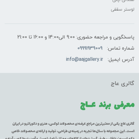
لوستر سقفی
پاسخگویی و مراجعه حضوری: 9:00 الی14:00 و 16:00 تا 21:00
شماره تماس:
09991939009
آدرس ایمیل:
info@aajgallery.ir
گالری عاج
معرفی برند
عــاج
گالری عاج یکی از معتبرترین مراجع عرضه‌ی محصولات لوکس، هنری و دکوراتیو در ایران
است. این مجموعه با سال‌ها تجربه در زمینه‌ی طراحی، تولید و ارائه‌ی محصولات خاص
دکوراسیون داخلی، طیف گسترده‌ای از کالاهای ممتاز شامل لوستر و آویز، دیوارکوب، آینه و