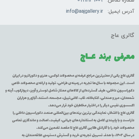
شماره تماس:
09991939009
آدرس ایمیل:
info@aajgallery.ir
گالری عاج
معرفی برند
عــاج
گالری عاج یکی از معتبرترین مراجع عرضه‌ی محصولات لوکس، هنری و دکوراتیو در ایران
است. این مجموعه با سال‌ها تجربه در زمینه‌ی طراحی، تولید و ارائه‌ی محصولات خاص
دکوراسیون داخلی، طیف گسترده‌ای از کالاهای ممتاز شامل لوستر و آویز، دیوارکوب، آینه و
شمعدان، میز و صندلی، کتابخانه، قاب، کافی‌تیبل، مجسمه، استند، آباژور و هزاران
اکسسوری نفیس دیگر را در اختیار مخاطبان خود قرار می‌دهد.
گالری عاج با افتخار، نمایندگی برترین برندهای بین‌المللی صنعت دکوراسیون داخلی را
داراست و با پایبندی کامل به استانداردهای جهانی، کیفیت، اصالت و ماندگاری تمامی
محصولات خود را با گارانتی طلایی گالری عاج تا مقصد تضمین می‌کند.
در سال ۱۴۰۲، با هدف تسهیل تجربه‌ی خرید و گسترش دسترسی علاقه‌مندان به