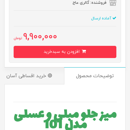
فروشنده: گالری عاج
آماده ارسال
9,900,000
تومان
افزودن به سبدخرید
توضیحات محصول
🟢 خرید اقساطی آسان
میز جلو مبلی و عسلی
مدل 101