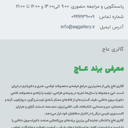
پاسخگویی و مراجعه حضوری: 9:00 الی14:00 و 16:00 تا 21:00
شماره تماس:
09991939009
آدرس ایمیل:
info@aajgallery.ir
گالری عاج
معرفی برند
عــاج
گالری عاج یکی از معتبرترین مراجع عرضه‌ی محصولات لوکس، هنری و دکوراتیو در ایران
است. این مجموعه با سال‌ها تجربه در زمینه‌ی طراحی، تولید و ارائه‌ی محصولات خاص
دکوراسیون داخلی، طیف گسترده‌ای از کالاهای ممتاز شامل لوستر و آویز، دیوارکوب، آینه و
شمعدان، میز و صندلی، کتابخانه، قاب، کافی‌تیبل، مجسمه، استند، آباژور و هزاران
اکسسوری نفیس دیگر را در اختیار مخاطبان خود قرار می‌دهد.
گالری عاج با افتخار، نمایندگی برترین برندهای بین‌المللی صنعت دکوراسیون داخلی را
داراست و با پایبندی کامل به استانداردهای جهانی، کیفیت، اصالت و ماندگاری تمامی