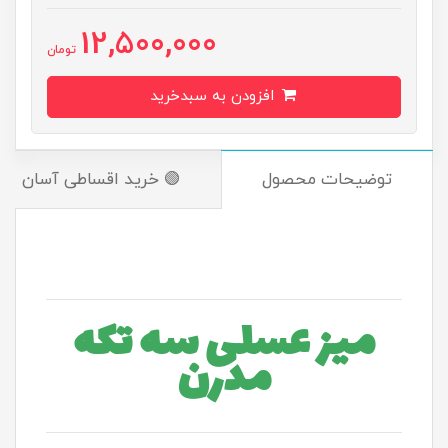
12,500,000
تومان
افزودن به سبدخرید
توضیحات محصول
🟢 خرید اقساطی آسان
میز عسلی سه تکه
مدرن