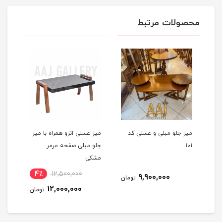
محصولات مرتبط
و
میز جلو مبلی و عسلی کد
میز عسلی انزو همراه با میز
میز 
101
جلو مبلی صفحه مرمر
تمام
مشکی
4٪
12,500,000
8
9,900,000
تومان
12,000,000
مان
تومان