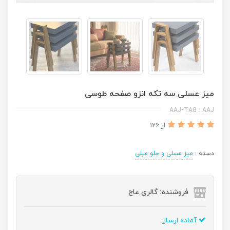
میز عسلی سه تکه انزو صفحه طوسی
AAJ-TAG : AAJ
از 126
دسته :
میز عسلی و جلو مبلی
فروشنده: گالری عاج
آماده ارسال