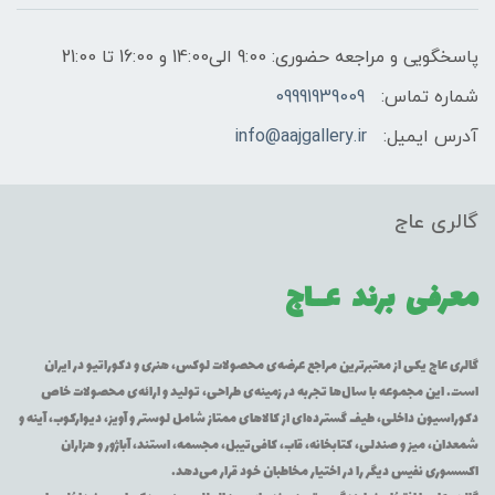
پاسخگویی و مراجعه حضوری: 9:00 الی14:00 و 16:00 تا 21:00
شماره تماس:
09991939009
آدرس ایمیل:
info@aajgallery.ir
گالری عاج
معرفی برند
عــاج
گالری عاج یکی از معتبرترین مراجع عرضه‌ی محصولات لوکس، هنری و دکوراتیو در ایران
است. این مجموعه با سال‌ها تجربه در زمینه‌ی طراحی، تولید و ارائه‌ی محصولات خاص
دکوراسیون داخلی، طیف گسترده‌ای از کالاهای ممتاز شامل لوستر و آویز، دیوارکوب، آینه و
شمعدان، میز و صندلی، کتابخانه، قاب، کافی‌تیبل، مجسمه، استند، آباژور و هزاران
اکسسوری نفیس دیگر را در اختیار مخاطبان خود قرار می‌دهد.