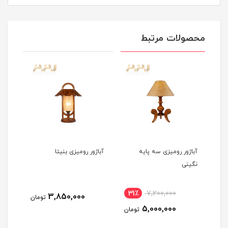
محصولات مرتبط
آباژور رومیزی سه پایه
آباژور رومیزی بنیتا
آباژ
نگینی
31٪
7,200,000
3,850,000
مان
تومان
5,000,000
تومان