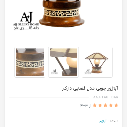
آباژور چوبی مدل فضایی دارکار
AAJ-TAG : DAR
از 433
دسته :
آباژور