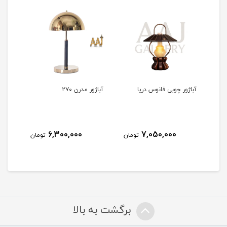
آباژور چوبی فانوس دریا
آباژور مدرن ۲۷۰
آباژو
6,300,000
7,050,000
مان
تومان
تومان
برگشت به بالا