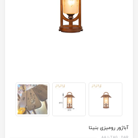
آباژور رومیزی بنیتا
AAJ-TAG : DAR