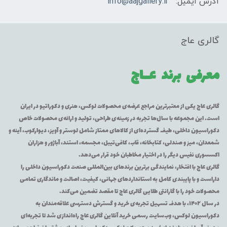
آدرس ایمیل:
info@aajgallery.ir
گالری عاج
معرفی برند
عــاج
گالری عاج یکی از معتبرترین مراجع عرضه‌ی محصولات لوکس، هنری و دکوراتیو در ایران
است. این مجموعه با سال‌ها تجربه در زمینه‌ی طراحی، تولید و ارائه‌ی محصولات خاص
دکوراسیون داخلی، طیف گسترده‌ای از کالاهای ممتاز شامل لوستر و آویز، دیوارکوب، آینه و
شمعدان، میز و صندلی، کتابخانه، قاب، کافی‌تیبل، مجسمه، استند، آباژور و هزاران
اکسسوری نفیس دیگر را در اختیار مخاطبان خود قرار می‌دهد.
گالری عاج با افتخار، نمایندگی برترین برندهای بین‌المللی صنعت دکوراسیون داخلی را
داراست و با پایبندی کامل به استانداردهای جهانی، کیفیت، اصالت و ماندگاری تمامی
محصولات خود را با گارانتی طلایی گالری عاج تا مقصد تضمین می‌کند.
در سال ۱۴۰۲، با هدف تسهیل تجربه‌ی خرید و گسترش دسترسی علاقه‌مندان به
دکوراسیون لوکس، وب‌سایت رسمی خرید آنلاین گالری عاج راه‌اندازی شد تا تجربه‌ای