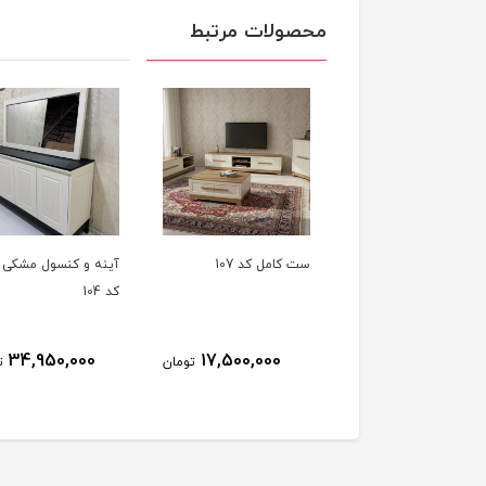
محصولات مرتبط
ه کنسول سویل
ست کامل کد 107
آینه و کنسول مشکی 
کد 104
34,950,000
17,500,000
25,500,000
تومان
تومان
ت