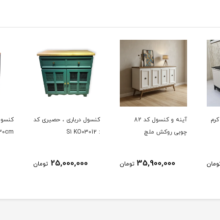
کرم
آینه و کنسول کد 82
کنسول درباری ، حصیری کد
کنسول
چوبی روکش ملچ
:‌ S1 KO03012
/30cm
0
25,000,000
35,900,000
ومان
تومان
تومان