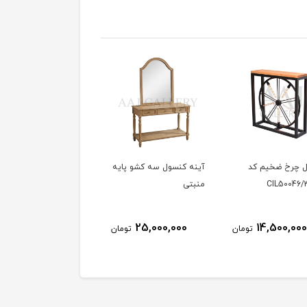
 چرخ ضخیم کد
آینه کنسول سه کشو پایه
CIL50046
منبتی
25,000,000
14,500,00
تومان
تومان