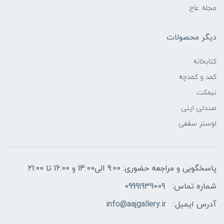
مجله عاج
دیگر محصولات
کتابخانه
کمد و کمدچه
نیمکت
صندلی اپنی
لوستر سقفی
پاسخگویی و مراجعه حضوری: 9:00 الی14:00 و 16:00 تا 21:00
شماره تماس:
09991939009
آدرس ایمیل:
info@aajgallery.ir