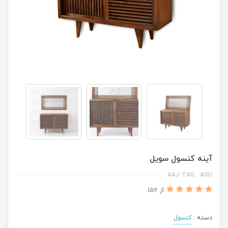
آینه کنسول سویل
AAJ-TAG : ASU
از 156
دسته :
کنسول