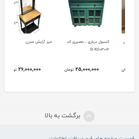
 کد 82 چوبی
کنسول درباری ، حصیری کد :‌
میز آرایش مدرن
کنس
0cm
S1 KO03012
26,000,000
25,000,000
مان
تومان
تومان
برگشت به بالا
فهرست صفحه های فرم دریافت اطلاعات