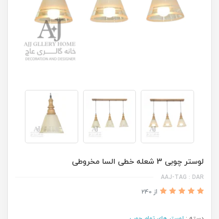
لوستر چوبی 3 شعله خطی السا مخروطی
AAJ-TAG : DAR
از 240
دسته :
لوستر های تمام چوب