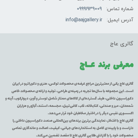
شماره تماس:
09991939009
آدرس ایمیل:
info@aajgallery.ir
گالری عاج
معرفی برند
عــاج
گالری عاج یکی از معتبرترین مراجع عرضه‌ی محصولات لوکس، هنری و دکوراتیو در ایران
است. این مجموعه با سال‌ها تجربه در زمینه‌ی طراحی، تولید و ارائه‌ی محصولات خاص
دکوراسیون داخلی، طیف گسترده‌ای از کالاهای ممتاز شامل لوستر و آویز، دیوارکوب، آینه و
شمعدان، میز و صندلی، کتابخانه، قاب، کافی‌تیبل، مجسمه، استند، آباژور و هزاران
اکسسوری نفیس دیگر را در اختیار مخاطبان خود قرار می‌دهد.
گالری عاج با افتخار، نمایندگی برترین برندهای بین‌المللی صنعت دکوراسیون داخلی را
داراست و با پایبندی کامل به استانداردهای جهانی، کیفیت، اصالت و ماندگاری تمامی
محصولات خود را با گارانتی طلایی گالری عاج تا مقصد تضمین می‌کند.