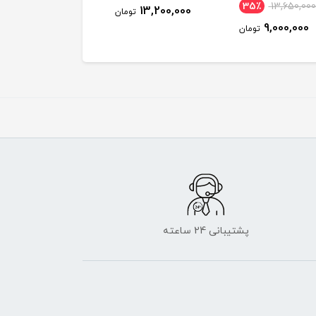
35٪
13,650,00
14,600,000
13,200,000
تومان
توم
9,000,000
تومان
پشتیبانی 24 ساعته