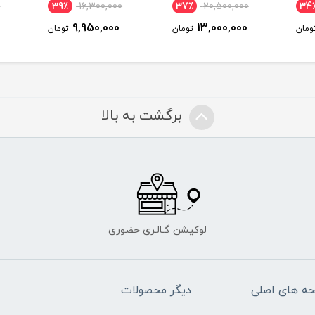
0
39٪
16,300,000
37٪
20,500,000
34
9,950,000
13,000,000
ومان
تومان
تومان
برگشت به بالا
لوکیشن گـالـری حضوری
ه های اصلی
دیگر محصولات