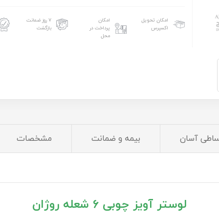
امکان تحویل
امکان
۷ روز ضمانت
اکسپرس
پرداخت در
بازگشت
محل
ساطی آسان
بیمه و ضمانت
مشخصات
لوستر آویز چوبی ۶ شعله روژان