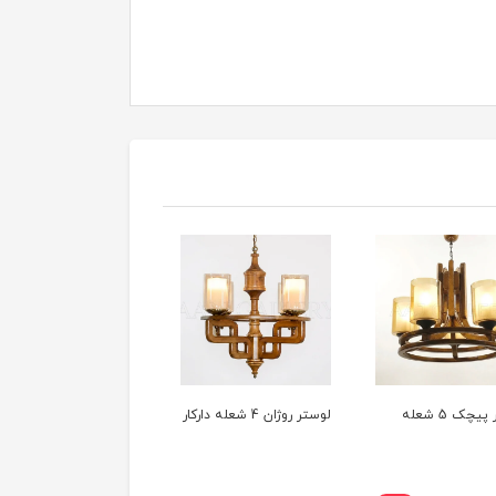
یچک 5 شعله
لوستر روژان 4 شعله دارکار
لوستر رویال باکس4
(CK207/4)