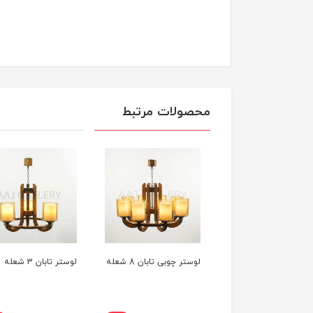
محصولات مرتبط
لوستر کلاسیک 5 شعله
لوستر چوبی تابان 8 شعله
لوستر تابان 3 شعله
 کد : 32/5