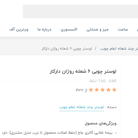
ساعت
میز و صندلی
اکسسوری
درباره ما
ویترین آف
ر چند شعله تمام چوب
لوستر چوبی 6 شعله روژان دارکار
لوستر چوبی 6 شعله روژان دارکار
AAJ-TAG : DAR
از 432
دسته :
لوستر چند شعله تمام چوب
ویژگی‌های محصول
بیمه طلایی گالری عاج (حفظ اصالت محصول تا درب منزل مشتری): دارد